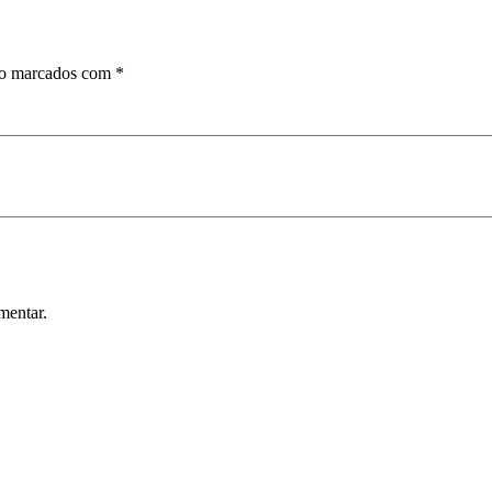
ão marcados com
*
mentar.