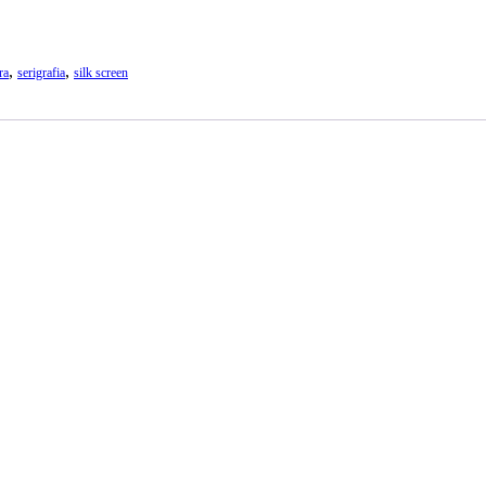
,
,
ra
serigrafia
silk screen