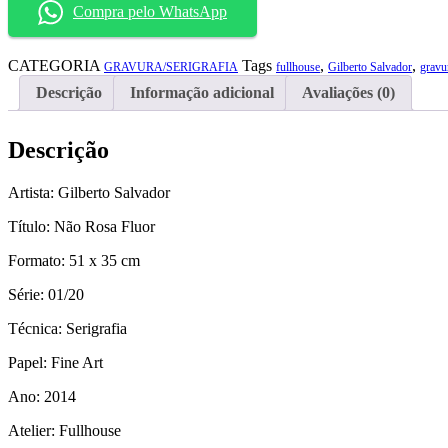
Compra pelo WhatsApp
Rosa
Fluor"
quantidade
CATEGORIA
Tags
,
,
GRAVURA/SERIGRAFIA
fullhouse
Gilberto Salvador
gravu
Descrição
Informação adicional
Avaliações (0)
Descrição
Artista: Gilberto Salvador
Título: Não Rosa Fluor
Formato: 51 x 35 cm
Série: 01/20
Técnica: Serigrafia
Papel: Fine Art
Ano: 2014
Atelier: Fullhouse