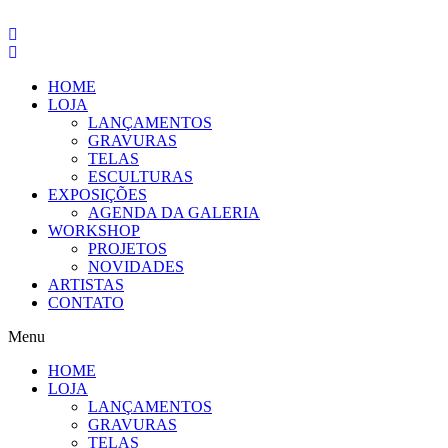
Pular
para
o
conteúdo
HOME
LOJA
LANÇAMENTOS
GRAVURAS
TELAS
ESCULTURAS
EXPOSIÇÕES
AGENDA DA GALERIA
WORKSHOP
PROJETOS
NOVIDADES
ARTISTAS
CONTATO
Menu
HOME
LOJA
LANÇAMENTOS
GRAVURAS
TELAS