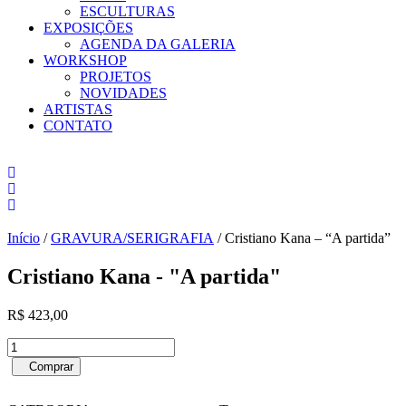
ESCULTURAS
EXPOSIÇÕES
AGENDA DA GALERIA
WORKSHOP
PROJETOS
NOVIDADES
ARTISTAS
CONTATO
Início
/
GRAVURA/SERIGRAFIA
/ Cristiano Kana – “A partida”
Cristiano Kana - "A partida"
R$
423,00
Cristiano
Kana
Comprar
-
"A
Compra pelo WhatsApp