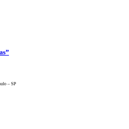
as”
aulo – SP