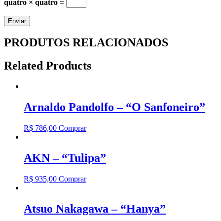
quatro × quatro =
PRODUTOS RELACIONADOS
Related Products
Arnaldo Pandolfo – “O Sanfoneiro”
R$
786,00
Comprar
AKN – “Tulipa”
R$
935,00
Comprar
Atsuo Nakagawa – “Hanya”