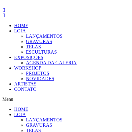
Pular
para
o
conteúdo
HOME
LOJA
LANÇAMENTOS
GRAVURAS
TELAS
ESCULTURAS
EXPOSIÇÕES
AGENDA DA GALERIA
WORKSHOP
PROJETOS
NOVIDADES
ARTISTAS
CONTATO
Menu
HOME
LOJA
LANÇAMENTOS
GRAVURAS
TELAS