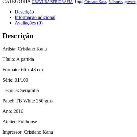
partida"
CATEGORIA
Tags
,
,
GRAVURA/SERIGRAFIA
Cristiano Kana
fullhouse
gravura
quantidade
Descrição
Informação adicional
Avaliações (0)
Descrição
Artista: Cristiano Kana
Título: A partida
Formato: 66 x 48 cm
Série: 01/100
Técnica: Serigrafia
Papel: TB White 250 gms
Ano: 2016
Atelier: Fullhouse
Impressor: Cristiano Kana