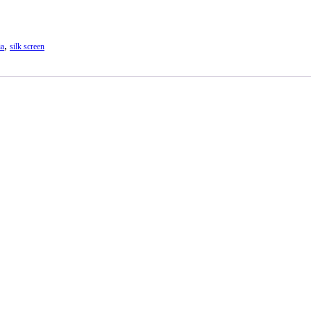
,
ia
silk screen