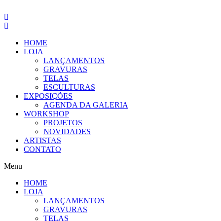
Pular
para
o
conteúdo
HOME
LOJA
LANÇAMENTOS
GRAVURAS
TELAS
ESCULTURAS
EXPOSIÇÕES
AGENDA DA GALERIA
WORKSHOP
PROJETOS
NOVIDADES
ARTISTAS
CONTATO
Menu
HOME
LOJA
LANÇAMENTOS
GRAVURAS
TELAS