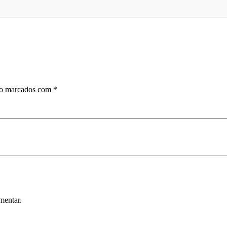
ão marcados com
*
mentar.