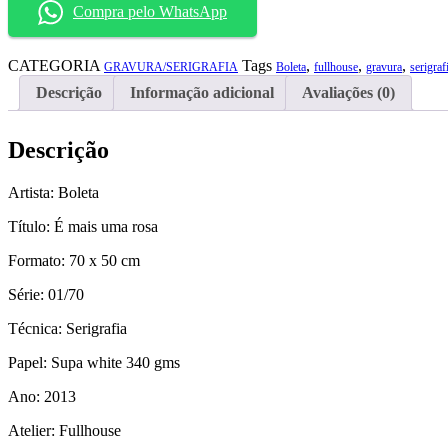
Compra pelo WhatsApp
uma
rosa"
quantidade
CATEGORIA
Tags
,
,
,
GRAVURA/SERIGRAFIA
Boleta
fullhouse
gravura
serigraf
Descrição
Informação adicional
Avaliações (0)
Descrição
Artista: Boleta
Título: É mais uma rosa
Formato: 70 x 50 cm
Série: 01/70
Técnica: Serigrafia
Papel: Supa white 340 gms
Ano: 2013
Atelier: Fullhouse