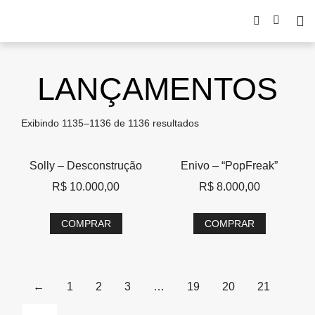
LANÇAMENTOS
Exibindo 1135–1136 de 1136 resultados
Solly – Desconstrução
Enivo – “PopFreak”
R$
10.000,00
R$
8.000,00
COMPRAR
COMPRAR
←
1
2
3
…
19
20
21