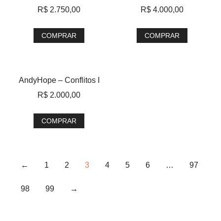
R$
2.750,00
R$
4.000,00
COMPRAR
COMPRAR
AndyHope – Conflitos I
R$
2.000,00
COMPRAR
←
1
2
3
4
5
6
…
97
98
99
→