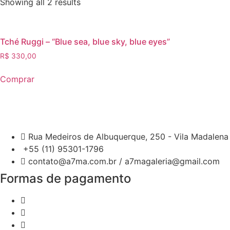
Showing all 2 results
Tché Ruggi – “Blue sea, blue sky, blue eyes”
R$
330,00
Comprar
Rua Medeiros de Albuquerque, 250 - Vila Madalena 
+55 (11) 95301-1796
contato@a7ma.com.br / a7magaleria@gmail.com
Formas de pagamento