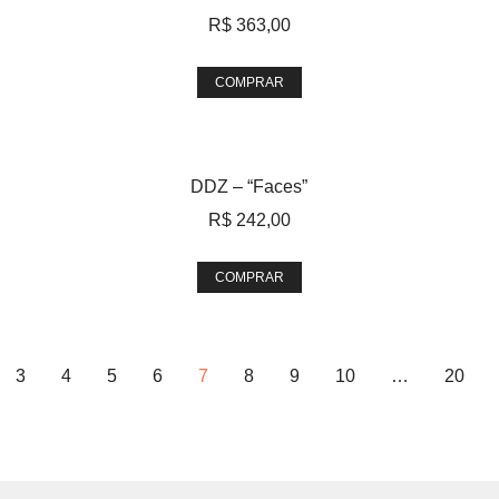
R$
363,00
COMPRAR
DDZ – “Faces”
R$
242,00
COMPRAR
3
4
5
6
7
8
9
10
…
20