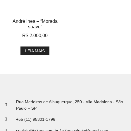
André Inea – “Morada
suave”
R$
2.000,00
LEIA MAIS
Rua Medeiros de Albuquerque, 250 - Vila Madalena - São
Paulo – SP
+55 (11) 95301-1796
contato@a7ma.com.br / a7magaleria@gmail.com