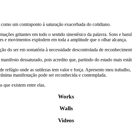
as como um contraponto à saturação exacerbada do cotidiano.
ações gritantes em todo o sentido sinestésico da palavra. Sons e baru
res e movimentos explodem em toda a amplitude que o olhar alcança.
pção do ser em somatória à necessidade descontrolada de reconheciment
manifesto dessaturado, pois acredito que, partindo do estado mais está
 de refúgio onde as sutilezas tem valor e força. Apresento meu trabal
 mínima manifestação pode ser reconhecida e contemplada.
s que existem entre elas.
Works
Walls
Videos