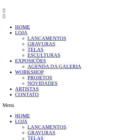
Pular
para
o
conteúdo
HOME
LOJA
LANÇAMENTOS
GRAVURAS
TELAS
ESCULTURAS
EXPOSIÇÕES
AGENDA DA GALERIA
WORKSHOP
PROJETOS
NOVIDADES
ARTISTAS
CONTATO
Menu
HOME
LOJA
LANÇAMENTOS
GRAVURAS
TELAS