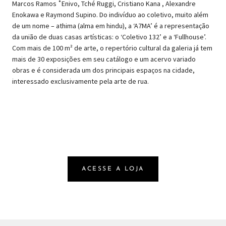
Marcos Ramos ˚Enivo, Tché Ruggi, Cristiano Kana , Alexandre
Enokawa e Raymond Supino. Do indivíduo ao coletivo, muito além
de um nome – athima (alma em hindu), a ‘A7MA’ é a representação
da união de duas casas artísticas: o ‘Coletivo 132’ e a ‘Fullhouse’.
Com mais de 100 m² de arte, o repertório cultural da galeria já tem
mais de 30 exposições em seu catálogo e um acervo variado
obras e é considerada um dos principais espaços na cidade,
interessado exclusivamente pela arte de rua.
ACESSE A LOJA