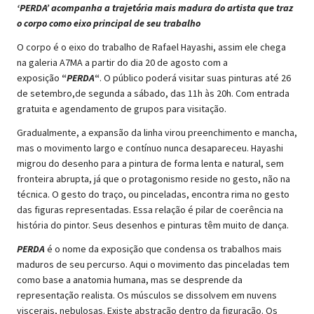
‘PERDA’ acompanha a trajetória mais madura do artista que traz
o corpo como eixo principal de seu trabalho
O corpo é o eixo do trabalho de Rafael Hayashi, assim ele chega
na galeria A7MA a partir do dia 20 de agosto com a
exposição
“
PERDA
“
. O público poderá visitar suas pinturas até 26
de setembro,de segunda a sábado, das 11h às 20h. Com entrada
gratuita e agendamento de grupos para visitação.
Gradualmente, a expansão da linha virou preenchimento e mancha,
mas o movimento largo e contínuo nunca desapareceu. Hayashi
migrou do desenho para a pintura de forma lenta e natural, sem
fronteira abrupta, já que o protagonismo reside no gesto, não na
técnica. O gesto do traço, ou pinceladas, encontra rima no gesto
das figuras representadas. Essa relação é pilar de coerência na
história do pintor. Seus desenhos e pinturas têm muito de dança.
PERDA
é o nome da exposição que condensa os trabalhos mais
maduros de seu percurso. Aqui o movimento das pinceladas tem
como base a anatomia humana, mas se desprende da
representação realista. Os músculos se dissolvem em nuvens
viscerais, nebulosas. Existe abstração dentro da figuração. Os