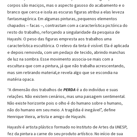
corpos são maciços, mas o aspecto gasoso do acabamento e o
branco que cerca e isola as escuras figuras atribui a elas leveza
fantasmagórica. Em algumas pinturas, pequenos elementos
chapados ‒ facas ‒, contrastam com a característica pictórica do
resto do trabalho, reforçando a singularidade da pesquisa de
Hayashi. O peso das figuras empresta aos trabalhos uma
característica escultórica. O relevo da tinta é visível. Ela é aplicada
e depois removida, com um pedaço de tecido, abrindo manchas
de luz na sombra. Esse movimento associa-se mais com a
escultura que com a pintura, já que não trabalha acrescentando,
mas sim retirando material,e revela algo que se escondia na
matéria opaca.
“A dimensão dos trabalhos de
PERDA
é a do indivíduo e suas
relações. Não existem cenários, mas uma paisagem sentimental.
Não existe horizonte pois o olho é do humano sobre o humano,
não do humano em seu meio. A tragédia é inegável”, define
Henrique Vieira, artista e amigo de Hayashi.
Hayashi é artista plástico formado no Instituto de Artes da UNESP,
fez da pintura a carne do seu produto artístico. No início de sua