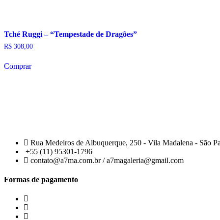
Tché Ruggi – “Tempestade de Dragões”
R$
308,00
Comprar
Rua Medeiros de Albuquerque, 250 - Vila Madalena - São P
+55 (11) 95301-1796
contato@a7ma.com.br / a7magaleria@gmail.com
Formas de pagamento