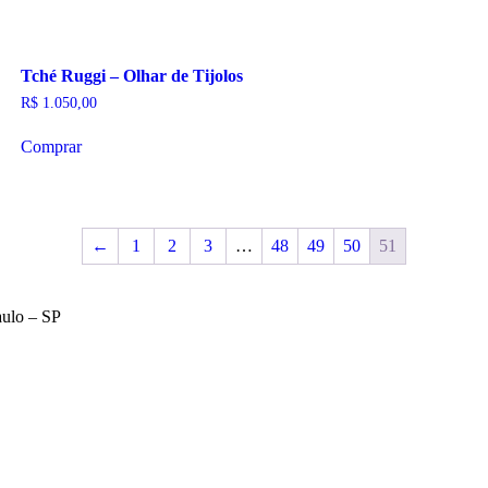
Tché Ruggi – Olhar de Tijolos
R$
1.050,00
Comprar
←
1
2
3
…
48
49
50
51
aulo – SP