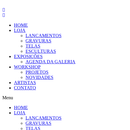
Pular
para
o
conteúdo
HOME
LOJA
LANÇAMENTOS
GRAVURAS
TELAS
ESCULTURAS
EXPOSIÇÕES
AGENDA DA GALERIA
WORKSHOP
PROJETOS
NOVIDADES
ARTISTAS
CONTATO
Menu
HOME
LOJA
LANÇAMENTOS
GRAVURAS
TELAS