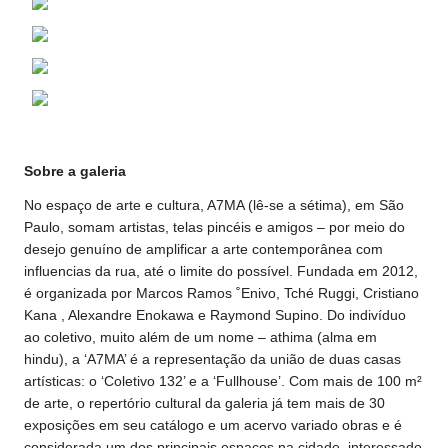
Sobre a galeria
No espaço de arte e cultura, A7MA (lê-se a sétima), em São
Paulo, somam artistas, telas pincéis e amigos – por meio do
desejo genuíno de amplificar a arte contemporânea com
influencias da rua, até o limite do possível. Fundada em 2012,
é organizada por Marcos Ramos ˚Enivo, Tché Ruggi, Cristiano
Kana , Alexandre Enokawa e Raymond Supino. Do indivíduo
ao coletivo, muito além de um nome – athima (alma em
hindu), a ‘A7MA’ é a representação da união de duas casas
artísticas: o ‘Coletivo 132’ e a ‘Fullhouse’. Com mais de 100 m²
de arte, o repertório cultural da galeria já tem mais de 30
exposições em seu catálogo e um acervo variado obras e é
considerada um dos principais espaços na cidade, interessado