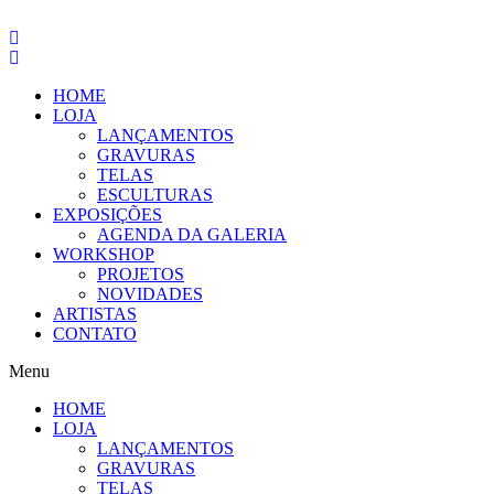
Pular
para
o
conteúdo
HOME
LOJA
LANÇAMENTOS
GRAVURAS
TELAS
ESCULTURAS
EXPOSIÇÕES
AGENDA DA GALERIA
WORKSHOP
PROJETOS
NOVIDADES
ARTISTAS
CONTATO
Menu
HOME
LOJA
LANÇAMENTOS
GRAVURAS
TELAS