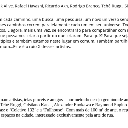
ick Alive, Rafael Hayashi, Ricardo Akn, Rodrigo Branco, Tché Ruggi, 
 cada caminho, uma busca, uma pesquisa, um novo universo sendo
sses caminhos correm paralelamente cada um em seu universo. To
ostos. E agora, mais uma vez, se encontrarão para compartilhar com
que possamos criar a partir do que criaram. Para quê? Para que 
tiplos e também estamos neste lugar em comum. Também partil
mum…Este é o raio-X desses artistas.
am artistas, telas pincéis e amigos – por meio do desejo genuíno de amp
 Tché Ruggi, Cristiano Kana , Alexandre Enokawa e Raymond Supino. 
as: o ‘Coletivo 132’ e a ‘Fullhouse’. Com mais de 100 m² de arte, o rep
espaços na cidade, interessado exclusivamente pela arte de rua.