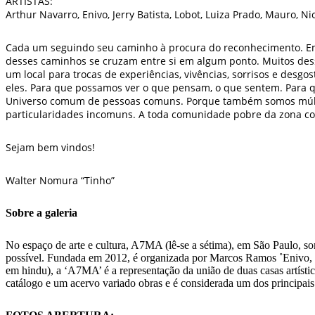
ARTISTAS:
Arthur Navarro, Enivo, Jerry Batista, Lobot, Luiza Prado, Mauro, N
Cada um seguindo seu caminho à procura do reconhecimento. Em
desses caminhos se cruzam entre si em algum ponto. Muitos de
um local para trocas de experiências, vivências, sorrisos e desg
eles. Para que possamos ver o que pensam, o que sentem. Para 
Universo comum de pessoas comuns. Porque também somos múl
particularidades incomuns. A toda comunidade pobre da zona co
Sejam bem vindos!
Walter Nomura “Tinho”
Sobre a galeria
No espaço de arte e cultura, A7MA (lê-se a sétima), em São Paulo, som
possível. Fundada em 2012, é organizada por Marcos Ramos ˚Enivo,
em hindu), a ‘A7MA’ é a representação da união de duas casas artístic
catálogo e um acervo variado obras e é considerada um dos principais 