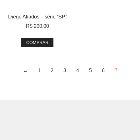
Diego Aliados – série “SP”
R$
200,00
COMPRAR
←
1
2
3
4
5
6
7