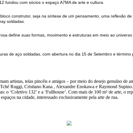
 2012 fundou com sócios o espaço A7MA de arte e cultura.
bloco construtor, seja na síntese de um pensamento, uma reflexão de
ray soldadas.
osa define suas formas, movimento e estruturas em meio ao universo
turas de aço soldadas, com abertura no dia 15 de Setembro e término p
am artistas, telas pincéis e amigos – por meio do desejo genuíno de amp
 Tché Ruggi, Cristiano Kana , Alexandre Enokawa e Raymond Supino. 
as: o ‘Coletivo 132’ e a ‘Fullhouse’. Com mais de 100 m² de arte, o rep
espaços na cidade, interessado exclusivamente pela arte de rua.