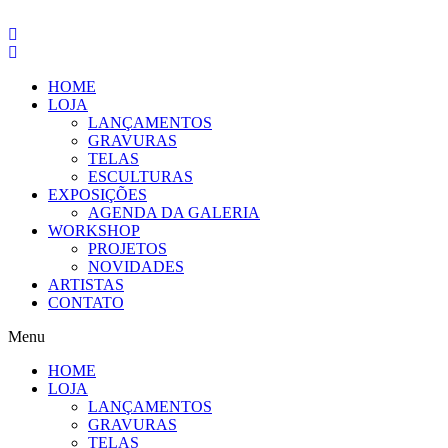
Pular
para
o
conteúdo
HOME
LOJA
LANÇAMENTOS
GRAVURAS
TELAS
ESCULTURAS
EXPOSIÇÕES
AGENDA DA GALERIA
WORKSHOP
PROJETOS
NOVIDADES
ARTISTAS
CONTATO
Menu
HOME
LOJA
LANÇAMENTOS
GRAVURAS
TELAS