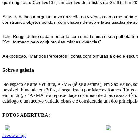
qual originou o Coletivo132, um coletivo de artistas de Graffiti. Em
Seus trabalhos margeiam a valorização da vivência como memória e 
construindo objetos sólidos, com chapas de aço e latas usadas de sp
Tché Ruggi, define cada momento com uma lâmina e sua palheta terr
“Sou formado pelo conjunto das minhas vivências”.
A exposição, “Mar dos Perceptos”, conta com pinturas a óleo e escul
Sobre a galeria
No espaço de arte e cultura, A7MA (lê-se a sétima), em São Paulo, som
possível. Fundada em 2012, é organizada por Marcos Ramos ˚Enivo,
em hindu), a ‘A7MA’ é a representação da união de duas casas artístic
catálogo e um acervo variado obras e é considerada um dos principais 
FOTOS ABERTURA:
acesse a loja