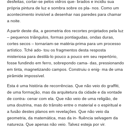
desfeitas, cortar-se pelos vidros que- brados e incidiu sua
própria pintura de luz e sombra sobre os pla- nos. Como um
acontecimento invisível a desenhar nas paredes para chamar
a noite.
A partir deste dia, a geometria dos recortes projetados pela luz
– pequenos triângulos, formas pontiagudas, ondas duras,
cortes secos – tornariam-se matéria-prima para um processo
artístico. Tché ado- tou os fragmentos desta resposta
misteriosa para destilá-lo pouco a pouco em seu repertório,
fosse fundindo em ferro, sobrepondo cama- das, pressionando
em tinta, magnetizando campos. Construiu o enig- ma de uma
pirâmide impossível.
Esta é uma história de recorrências. Que não veio do graffiti,
de uma formação, mas da arquitetura da cidade e da vontade
de contra- cenar com ela. Que não veio de uma religião, de
uma doutrina, mas do trânsito entre o material e o espiritual e
a fusão destes planos em revelações. Que não veio da
geometria, da matemática, mas da in- fluência selvagem da
natureza. Que apenas não veio. Talvez esteja por vir.